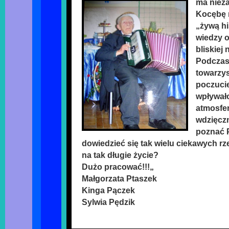
ma niez
Kocębę 
„żywą hi
wiedzy o
bliskiej
Podczas
towarzy
poczuci
wpływał
atmosfe
wdzięcz
poznać 
dowiedzieć się tak wielu ciekawych rz
na tak długie życie?
Dużo pracować!!!„
Małgorzata Ptaszek
Kinga Pączek
Sylwia Pędzik