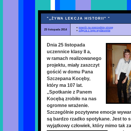
"„ŻYWA LEKCJA HISTORII” "
♦
powrót na poprzednią stronę
25 listopada 2014
♦
zdjęcia z tego wydarzenia
Dnia 25 listopada
uczennice klasy II a,
w ramach realizowanego
projektu, miały zaszczyt
gościć w domu Pana
Szczepana Kocęby,
który ma 107 lat.
„Spotkanie z Panem
Kocębą zrobiło na nas
ogromne wrażenie.
Szczególnie pozytywne emocje wywarł 
są bardzo rzadko spotykane. Jest to 
wyjątkowy człowiek, który mimo tak z