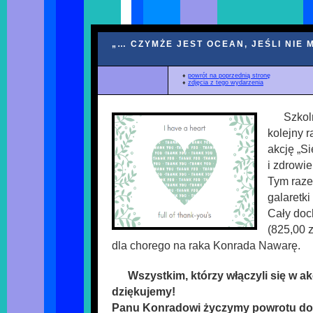
„… CZYMŻE JEST OCEAN, JEŚLI NIE
♦
powrót na poprzednią stronę
♦
zdjęcia z tego wydarzenia
Szkol
kolejny 
akcję „S
i zdrowi
Tym raz
galaretk
Cały doc
(825,00 
dla chorego na raka Konrada Nawarę.
Wszystkim, którzy włączyli się w a
dziękujemy!
Panu Konradowi życzymy powrotu do