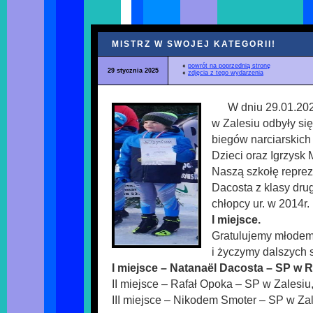
MISTRZ W SWOJEJ KATEGORII!
♦
powrót na poprzednią stronę
29 stycznia 2025
♦
zdjęcia z tego wydarzenia
W dniu 29.01.202
w Zalesiu odbyły się
biegów narciarskich
Dzieci oraz Igrzysk 
Naszą szkołę repre
Dacosta z klasy drug
chłopcy ur. w 2014r.
I miejsce.
Gratulujemy młodem
i życzymy dalszych
I miejsce – Natanaël Dacosta – SP w 
II miejsce – Rafał Opoka – SP w Zalesiu
III miejsce – Nikodem Smoter – SP w Zal