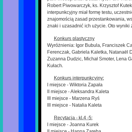
Robert Piwowarczyk, ks. Krzysztof Kute
interpunkcyjny miał formę testu, uczestn
znajomością zasad przestankowania, w
znaki i uzasadnić ich użycie. Oto wyniki
Konkurs plastyczny
Wyróżnienia: Igor Bubula, Franciszek C
Ferenczak, Gabriela Kaletka, Natanaël D
Zuzanna Dudzic, Michał Smoter, Lena Gą
Kułach.
Konkurs interpunkcyjny:
I miejsce - Wiktoria Zapała
II miejsce - Aleksandra Kaleta
III miejsce - Marzena Ryś
III miejsce - Natalia Kaleta
Recytacja - kl.4 -5:
I miejsce - Joanna Kurek
II miejsce - Hanna Zaręba