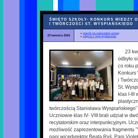
ŚWIĘTO SZKOŁY- KONKURS WIEDZY O
I TWÓRCZOŚCI ST. WYSPIAŃSKIEGO
♦
powrót na poprzednią stronę
23 kwietnia 2024
♦
zdjęcia z tego wydarzenia
23 kw
odbyło s
co roku 
Konkurs 
i Twórcz
St. Wysp
klas I-II
plastyczn
twórczością Stanisława Wyspiańskiego" 
Uczniowie klas IV- VIII brali udział w d
recytatorskim oraz interpunkcyjnym. Ucze
możliwość zaprezentowania fragmentu "W
pani wicedyrektor Beata Ryś, Pani Violet