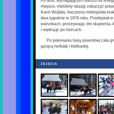
Po dość wymagającym marszu na śniegu
miejsce, mieliśmy okazję zobaczyć polan
Karol Wojtyła, ówczesny metropolita kra
dwa tygodnie w 1976 roku. Przebywał w
warunkach, przeżywając dni skupienia, 
i wędrując po Gorcach.
Po pokonaniu trasy powrotnej cała g
gorącą herbatę i kiełbaskę.
ZDJĘCIA