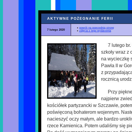
AKTYWNE POŻEGNANIE FERII
♦
powrót na poprzednią stronę
7 lutego 2020
♦
zdjęcia z tego wydarzenia
7 lutego br
szkoły wraz z 
na wycieczkę 
Pawła II w Go
z przypadającą
rocznicą urodz
Przy piękne
najpierw zwie
kościółek partyzancki w Szczawie, pote
poświęconą bohaterom wojennym. Nast
nacieszyć oczy małym, ale bardzo uro
rzece Kamienica. Potem udaliśmy się pi